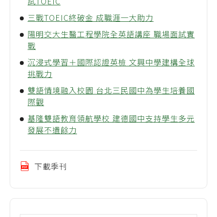
試TOEIC
三戰TOEIC終破金 成職涯一大助力
陽明交大生醫工程學院全英語講座 職場面試實
戰
沉浸式學習＋國際認證英檢 文興中學建構全球
挑戰力
雙語情境融入校園 台北三民國中為學生培養國
際觀
基隆雙語教育領航學校 建德國中支持學生多元
發展不遺餘力
下載季刊