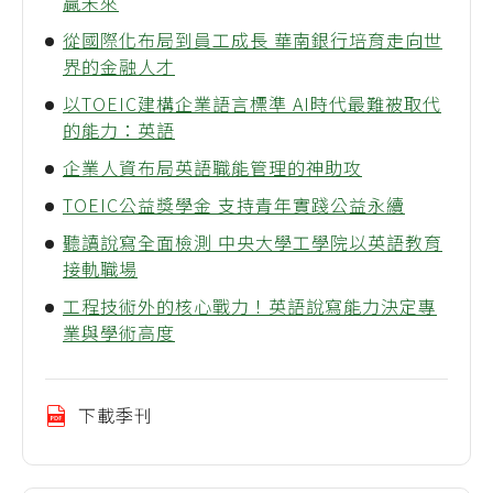
贏未來
從國際化布局到員工成長 華南銀行培育走向世
界的金融人才
以TOEIC建構企業語言標準 AI時代最難被取代
的能力：英語
企業人資布局英語職能管理的神助攻
TOEIC公益獎學金 支持青年實踐公益永續
聽讀說寫全面檢測 中央大學工學院以英語教育
接軌職場
工程技術外的核心戰力！英語說寫能力決定專
業與學術高度
下載季刊