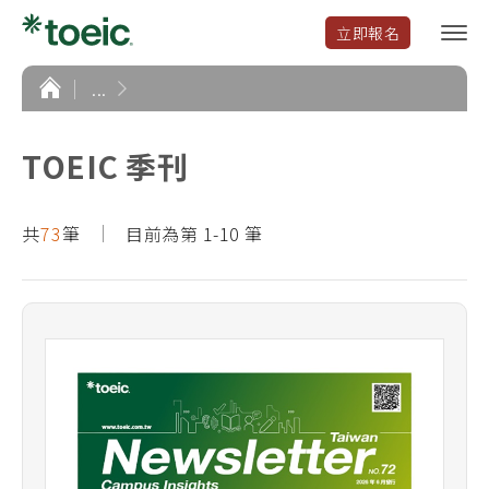
立即報名
選
單
開
首
...
頁
啟
TOEIC 季刊
共
73
筆
目前為第 1-10 筆