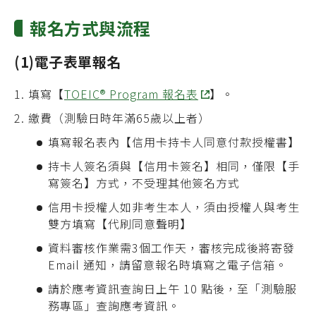
報名方式與流程
(1)電子表單報名
1.
填寫【
TOEIC
®
Program 報名表
】
。
2.
繳費（測驗日時年滿65歲以上者）
填寫報名表內【信用卡持卡人同意付款授權書】
持卡人簽名須與【信用卡簽名】相同，僅限【手
寫簽名】方式，不受理其他簽名方式
信用卡授權人如非考生本人，須由授權人與考生
雙方填寫【代刷同意聲明】
資料審核作業需3個工作天，審核完成後將寄發
Email 通知，請留意報名時填寫之電子信箱。
請於應考資訊查詢日上午 10 點後，至「測驗服
務專區」查詢應考資訊。