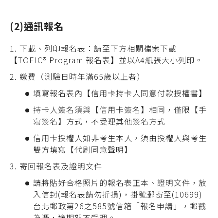
(2)通訊報名
1.
下載、列印報名表：請至下方相關檔案下載
【
TOEIC® Program
報名表】並
以A4紙張大小
列印
。
2.
繳費（測驗日時年滿65歲以上者）
填寫報名表內【信用卡持卡人同意付款授權書】
持卡人簽名須與【信用卡簽名】相同，僅限【手
寫簽名】方式，不受理其他簽名方式
信用卡授權人如非考生本人，須由授權人與考生
雙方填寫【代刷同意聲明】
3.
寄回報名表及證明文件
請將貼好合格照片的報名表正本、證明文件，放
入信封(報名表請勿折損)，掛號郵寄至(10699)
台北郵政第26之585號信箱「報名申請」，郵戳
為憑，逾期恕不受理。