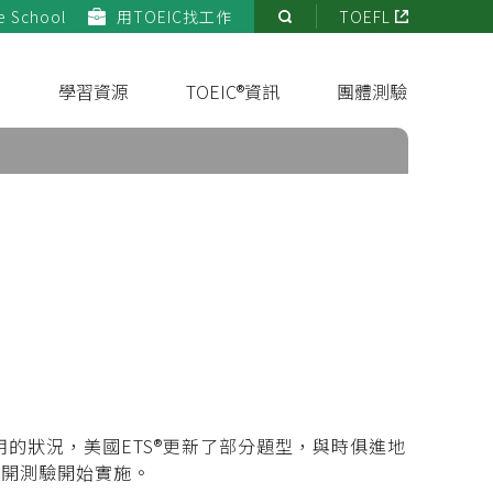
e School
用TOEIC找工作
TOEFL
站
內
搜
s
學習資源
TOEIC®資訊
團體測驗
尋
下英語使用的狀況，美國ETS®更新了部分題型，與時俱進地
公開測驗開始實施。