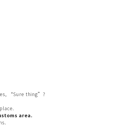
tes, “Sure thing”?
 place.
ustoms area.
ms.