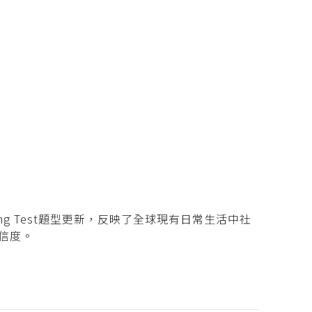
ding Test題型更新，反映了全球現有日常生活中社
信度。