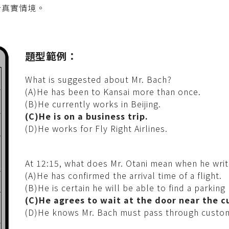
今真實情境。
題型範例：
What is suggested about Mr. Bach?
(A)He has been to Kansai more than once.
(B)He currently works in Beijing.
(C)He is on a business trip.
(D)He works for Fly Right Airlines.
At 12:15, what does Mr. Otani mean when he wri
(A)He has confirmed the arrival time of a flight.
(B)He is certain he will be able to find a parking
(C)He agrees to wait at the door near the c
(D)He knows Mr. Bach must pass through custo