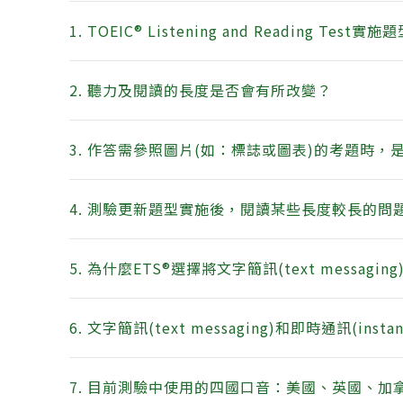
1. TOEIC® Listening and Reading T
2. 聽力及閱讀的長度是否會有所改變？
3. 作答需參照圖片(如：標誌或圖表)的考題時
4. 測驗更新題型實施後，閱讀某些長度較長的問
5. 為什麼ETS®選擇將文字簡訊(text messagin
6. 文字簡訊(text messaging)和即時通訊(i
7. 目前測驗中使用的四國口音：美國、英國、