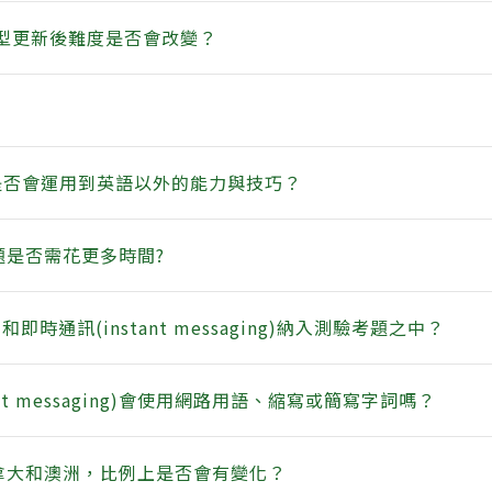
est實施題型更新後難度是否會改變？
，是否會運用到英語以外的能力與技巧？
題是否需花更多時間?
g)和即時通訊(instant messaging)納入測驗考題之中？
nstant messaging)會使用網路用語、縮寫或簡寫字詞嗎？
加拿大和澳洲，比例上是否會有變化？