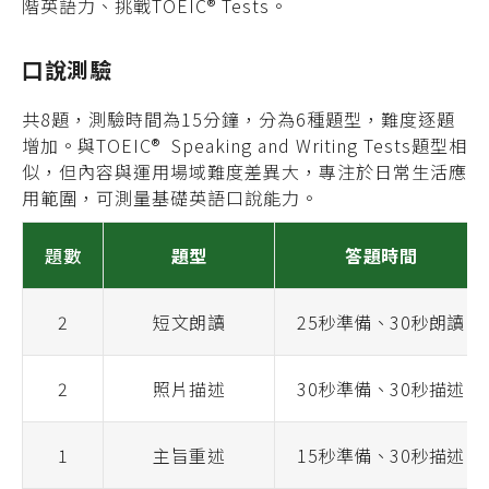
階英語力、挑戰TOEIC® Tests。
口說測驗
共8題，測驗時間為15分鐘，分為6種題型，難度逐題
增加。與TOEIC® Speaking and Writing Tests題型相
似，但內容與運用場域難度差異大，專注於日常生活應
用範圍，可測量基礎英語口說能力。
題數
題型
答題時間
2
短文朗讀
25秒準備、30秒朗讀
2
照片描述
30秒準備、30秒描述
1
主旨重述
15秒準備、30秒描述