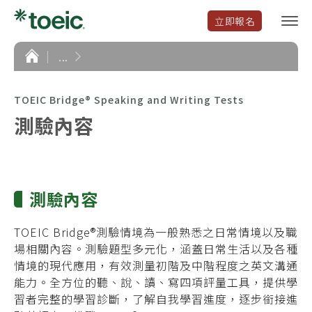
立即報名
選
單
開
首
...
頁
啟
TOEIC Bridge® Speaking and Writing Tests
測驗內容
測驗內容
TOEIC Bridge®測驗情境為一般熟悉之日常情境以及職
場相關內容。測驗題型多元化，涵蓋日常生活以及各種
情境的現代應用，有效測量初階及中階程度之英文溝通
能力。
全方位的
聽、說、讀、寫四項評量工具，提供學
習者完整的學習診斷，了解自我學習進度，逐步銜接進