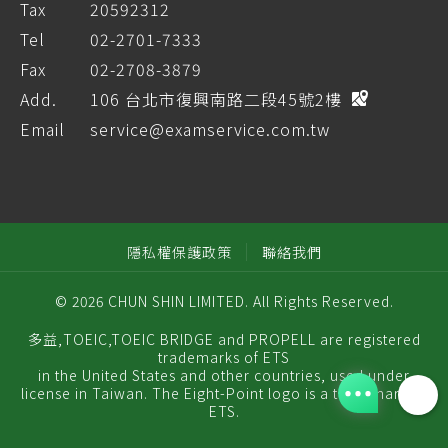
Tax
20592312
Tel
02-2701-7333
Fax
02-2708-3879
Add.
106 台北市復興南路二段45號2樓
Email
service@examservice.com.tw
隱私權保護政策
聯絡我們
© 2026 CHUN SHIN LIMITED. All Rights Reserved.
多益,TOEIC,TOEIC BRIDGE and PROPELL are registered
trademarks of ETS
in the United States and other countries, used under
license in Taiwan. The Eight-Point logo is a trademark of
ETS.