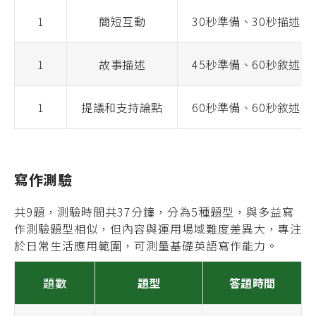
1
簡短互動
30秒準備、30秒描述
1
故事描述
45秒準備、60秒敘述
1
提議和支持論點
60秒準備、60秒敘述
寫作測驗
共9題，測驗時間共37分鐘，分為5種題型，與多益寫
作測驗題型相似，但內容與運用場域難度差異大，專注
於日常生活應用範圍，可測量基礎英語寫作能力。
題數
題型
答題時間