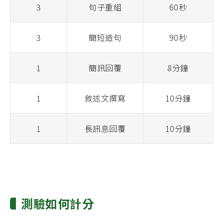
3
句子重組
60秒
3
簡短造句
90秒
1
簡訊回覆
8分鐘
1
敘述文撰寫
10分鐘
1
長訊息回覆
10分鐘
測驗如何計分