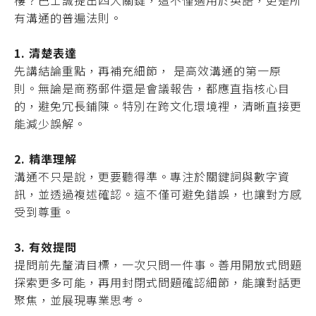
樓？巴士誠提出四大關鍵，這不僅適用於英語，更是所
有溝通的普遍法則。
1. 清楚表達
先講結論重點，再補充細節， 是高效溝通的第一原
則。無論是商務郵件還是會議報告，都應直指核心目
的，避免冗長鋪陳。特別在跨文化環境裡，清晰直接更
能減少誤解。
2. 精準理解
溝通不只是說，更要聽得準。專注於關鍵詞與數字資
訊，並透過複述確認。這不僅可避免錯誤，也讓對方感
受到尊重。
3. 有效提問
提問前先釐清目標，一次只問一件事。善用開放式問題
探索更多可能，再用封閉式問題確認細節，能讓對話更
聚焦，並展現專業思考。