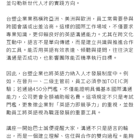
並勾勒新世代人才的實踐方向。
台塑企業業務橫跨亞洲、美洲與歐洲，員工常需要參與
跨國會議或出差洽商。這樣的國際工作場域，不僅要求
專業知識，更仰賴良好的英語溝通能力。尤其在跨文化
互動中，語言不是單向傳遞，而是建立共識與推進合作
的工具。能否用英語有效表達、傾聽與提問，往往決定
溝通是否成功，也影響團隊能否精準執行目標。
因此，台塑企業也將英語力納入人才發展制度中。例
如，在晉升一、二級主管前，員工必須參加TOEIC測
驗；若通過450分門檻，不僅能證明具備基本國際溝通
能力，公司更會全額補助報名費。這項規定不只是考試
門檻，更象徵企業對「英語力即競爭力」的重視，並鼓
勵員工將英語視為職涯發展的重要工具。
講座一開始巴士誠便提醒大家，溝通不只是語言的輸
出，而是一個建立理解、信任與合作的雙向過程。能夠