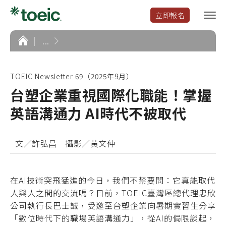
立即報名
選
單
開
首
...
頁
啟
TOEIC Newsletter 69（2025年9月）
台塑企業重視國際化職能！掌握
英語溝通力 AI時代不被取代
文／許弘昌 攝影／黃文仲
在AI技術突飛猛進的今日，我們不禁要問：它真能取代
人與人之間的交流嗎？日前，TOEIC臺灣區總代理忠欣
公司執行長巴士誠，受邀至台塑企業向暑期實習生分享
「數位時代下的職場英語溝通力」，從AI的侷限談起，