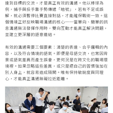
達到目標的交流，才是真正有效的溝通。他以棒球為
例，捕手與投手靠手勢傳遞「暗號」，若有不足或誤
解，就必須暫停比賽直接對話，才能確保戰術一致。這
個情境正好反映職場溝通的核心──當單向、簡單的訊
息溝通無法發揮作用時，雙向互動才能真正解決問題，
並建立更深層的語意連結。
有效的溝通需要三個要素：清楚的表達、合乎邏輯的內
容，以及符合情境的語氣。即便是母語交流，也常因背
景或語氣差異而產生誤會，更何況是在跨文化的職場環
境裡。如果忽略這些差異，或只是把自己的習慣強加在
別人身上，就容易造成隔閡。唯有保持敏銳度與同理
心，才能真正溝通無礙拉近距離。