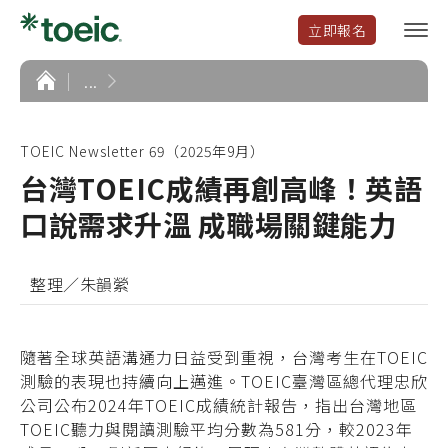
立即報名
選
單
開
首
...
頁
啟
TOEIC Newsletter 69（2025年9月）
台灣TOEIC成績再創高峰！英語
口說需求升溫 成職場關鍵能力
整理／朱韻縈
隨著全球英語溝通力日益受到重視，台灣考生在TOEIC
測驗的表現也持續向上邁進。TOEIC臺灣區總代理忠欣
公司公布2024年TOEIC成績統計報告，指出台灣地區
TOEIC聽力與閱讀測驗平均分數為581分，較2023年