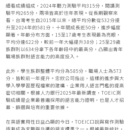
細看成績組成，2024年聽力測驗平均315分，閱讀測
驗平均265分，兩項皆高於往年表現。從長期觀察來
看，台灣考生自2015年以來，總平均分數從532分提
升至2024年的581分，十年間成長近50分，進步幅度
顯著。年齡分布方面，15至17歲考生表現最為亮眼，
平均分達622分，較前一年大幅提升38分；25至29歲
族群則以634分拿下各年齡段中的最高分，凸顯出青年
職場族群對語言能力的高度投入。
此外，學生族群整體平均分為585分，職場人士為573
分，皆較前一年提升。忠欣公司指出，這樣的進步與大
學入學學習歷程檔案的建構、企業用人語言門檻的提高
密切相關。根據人力銀行2025年最新調查，TOEIC測
驗成績是企業最普遍採用的語言能力證明，也是人才招
募、篩選與培育的重要依據。
在英語實用性日益凸顯的今日，TOEIC口說與寫作測驗
逐漸成為求職與升遷的語言標準之一。根據最新統計，