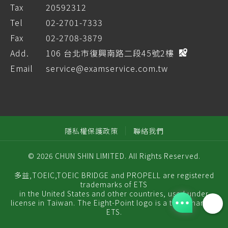
Tax
20592312
Tel
02-2701-7333
Fax
02-2708-3879
Add.
106 台北市復興南路二段45號2樓
Email
service@examservice.com.tw
隱私權保護政策
聯絡我們
© 2026 CHUN SHIN LIMITED. All Rights Reserved.
多益,TOEIC,TOEIC BRIDGE and PROPELL are registered
trademarks of ETS
in the United States and other countries, used under
license in Taiwan. The Eight-Point logo is a trademark of
ETS.