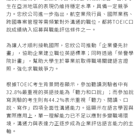
生在亞洲地區的表現仍維持穩定水準，具備一定競爭
力。忠欣公司進一步指出，航空業飛行員、國際業務、
跨國專案管理等需頻繁對外溝通的職位，都將TOEIC口
說成績納入招募與職能評估條件之一。
為讓人才順利接軌國際，忠欣公司推動「企業優先計
畫」，協助企業建立職位英語標準；同時透過「榮譽學
院計畫」，幫助大學生於畢業前取得職場關鍵語言證
照，強化求職競爭力。
根據TOEIC考生背景問卷顯示，參加聽讀測驗者中有
32.8%最重視的英語技能為「聽力和口說」；而參加說
寫測驗的考生則有44.2%表示重視「聽力、閱讀、口
說、寫作」四項全面性溝通能力。這顯示在語言學習與
實際應用上，單一理解能力已不足以應對多變職場環
境，溝通力與表達力正逐步成為企業評估語言能力的主
軸。