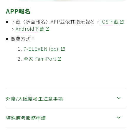
APP報名
下載
〈多益報名〉
APP並
依其指示報名。
IOS下載
、
Android下載
繳費方式：
7-ELEVEN ibon
全家 FamiPort
外籍/大陸籍考生注意事項
特殊應考服務申請