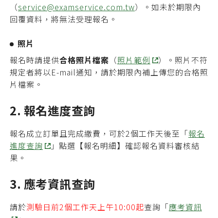
（
service@examservice.com.tw
）。如未於期限內
回覆資料，將無法受理報名。
照片
報名時請提供
合格照片檔案
（
照片範例
）。照片不符
規定者將以E-mail通知，請於期限內補上傳您的合格照
片檔案。
2. 報名進度查詢
報名成立訂單且完成繳費，可於2個工作天後至「
報名
進度查詢
」點選【報名明細】確認報名資料審核結
果。
3. 應考資訊查詢
請於
測驗日前2個工作天上午10:00起
查詢「
應考資訊