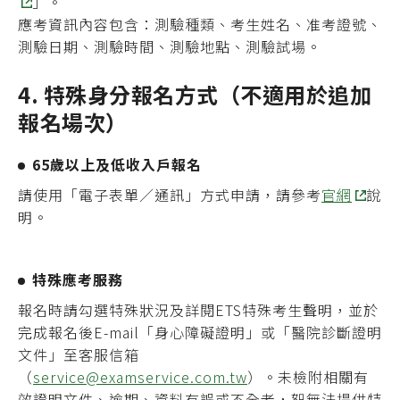
」。
應考資訊內容包含：測驗種類、考生姓名、准考證號、
測驗日期、測驗時間、測驗地點、測驗試場。
4. 特殊身分報名方式（不適用於追加
報名場次）
65歲以上及低收入戶報名
請使用「電子表單／通訊」方式申請，請參考
官網
說
明。
特殊應考服務
報名時請勾選特殊狀況及詳閱ETS特殊考生聲明，並於
完成報名後E-mail
「身心障礙證明」或「醫院診斷證明
文件」
至客服信箱
（
service@examservice.com.tw
）。未檢附相關有
效證明文件、逾期、資料有誤或不全者，恕無法提供特