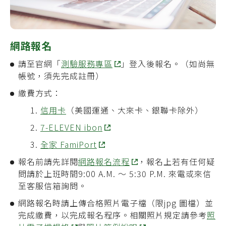
網路報名
請至
官網「
測驗服務專區
」
登入後報名。（如尚無
帳號，須先完成註冊）
繳費方式：
信用卡
（美國運通、大來卡、銀聯卡除外）
7-ELEVEN ibon
全家 FamiPort
報名前請先詳閱
網路報名流程
，報名上若有任何疑
問請於上班時間9:00 A.M. ～ 5:30 P.M. 來電或來信
至客服信箱詢問。
網路報名時請上傳合格照片電子檔（限jpg 圖檔）並
完成繳費，以完成報名程序。相關照片規定請參考
照