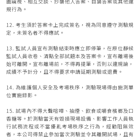
圖窺視、相互交談、抄襲他人答案、自誦答案或其他違
規行為。
12. 考生須於答案卡上完成簽名，視為同意遵守測驗規
定，未簽名者不得應試。
13. 監試人員宣布測驗結束時應立即停筆，在原位靜候
監試人員收卷、清點全部試題本及答案卡，宣布離場後
始可離開。宣布離場前，不得再提筆，否則以違規論，
成績不予計分，且不得要求申請延期測驗或退費。
14. 為維護個人安全及考場秩序，測驗現場得由施測單
位實施錄影。
15. 試場內不得大聲喧嘩、抽煙、飲食或嚼食檳榔及口
香糖等。於測驗當天有毀損現場設備、影響工作人員執
行試務流程或不當擾亂考場秩序之行為，經勸阻無效
者，本公司得禁止參加當次測驗並令其離開試場，且有