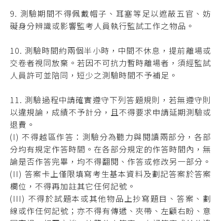
9. 測驗期間不得佩戴帽子、耳塞等足以遮蔽五官、妨
礙身分辨識或影響監考人員執行監試工作之物品。
10. 測驗時間約兩個半小時，中間不休息，提前離場或
交卷者視同放棄。若因不可抗力暫時離場者，須經監試
人員許可並陪同，短少之測驗時間不予補足。
11. 測驗過程中請確實遵守下列答題規則，若無遵守則
以違規論，成績不予計分，且不得要求申請延期測驗或
退費。
(I)
不得越區作答：測驗分為聽力與閱讀兩部分，各部
分均有規定作答時間。在各部分規定的作答時間內，無
論是否作答完畢，均不得翻閱、作答或修改另一部分。
(II) 答案卡上僅限填寫考生基本資料及劃記答案於答案
欄位，不得再加註其它任何記號。
(III)
不得於試題本或其他物品上抄寫題目、答案、劃
線或作任何記號；亦不得有傳遞、夾帶、左顧右盼、意