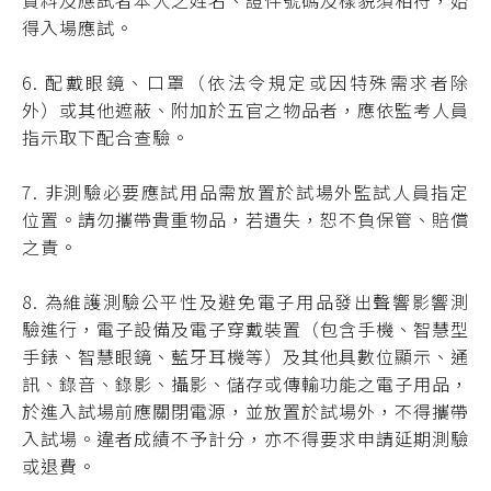
資料及應試者本人之姓名、證件號碼及樣貌須相符，始
得入場應試。
6. 配戴眼鏡、口罩（依法令規定或因特殊需求者除
外）或其他遮蔽、附加於五官之物品者，應依監考人員
指示取下配合查驗。
7. 非測驗必要應試用品需放置於試場外監試人員指定
位置。請勿攜帶貴重物品，若遺失，恕不負保管、賠償
之責。
8. 為維護測驗公平性及避免電子用品發出聲響影響測
驗進行，電子設備及電子穿戴裝置（包含手機、智慧型
手錶、智慧眼鏡、藍牙耳機等）及其他具數位顯示、通
訊、錄音、錄影、攝影、儲存或傳輸功能之電子用品，
於進入試場前應關閉電源，並放置於試場外，不得攜帶
入試場。違者成績不予計分，亦不得要求申請延期測驗
或退費。