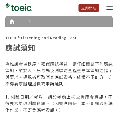
立即報名
選
單
開
首
...
頁
啟
TOEIC® Listening and Reading Test
應試須知
為維護考場秩序、確保應試權益，請仔細閱讀下列應試
須知，並於入、出考場及測驗時全程遵守本須知之指示
與要求。違規者可取消其應試資格，成績不予計分，亦
不得要求辦理退費或申請延期。
1. 測驗日期／考場：請於考前上網查詢應考資訊，不
得要求更改測驗資訊。（因響應環保，本公司採取無紙
化作業，不寄發應考資訊。）