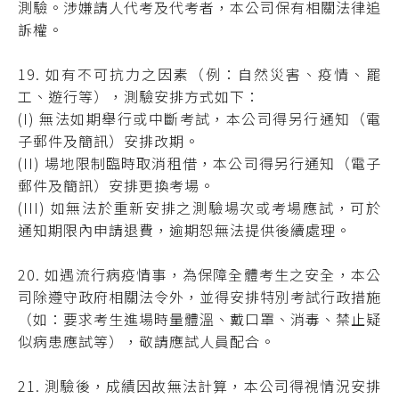
測驗。涉嫌請人代考及代考者，本公司保有相關法律追
訴權。
19. 如有不可抗力之因素（例：自然災害、疫情、罷
工、遊行等），測驗安排方式如下：
(I) 無法如期舉行或中斷考試，本公司得另行通知（電
子郵件及簡訊）安排改期。
(II) 場地限制臨時取消租借，本公司得另行通知（電子
郵件及簡訊）安排更換考場。
(III) 如無法於重新安排之測驗場次或考場應試，可於
通知期限內申請退費，逾期恕無法提供後續處理。
20. 如遇流行病疫情事，為保障全體考生之安全，本公
司除遵守政府相關法令外，並得安排特別考試行政措施
（如：要求考生進場時量體溫、戴口罩、消毒、禁止疑
似病患應試等），敬請應試人員配合。
21. 測驗後，成績因故無法計算，本公司得視情況安排