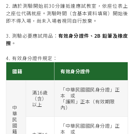
2. 請於測驗開始前30分鐘抵達應試教室，依座位表上
之座位代碼就座。測驗時間（含基本資料填寫）開始後
即不得入場，尚未入場者視同自行放棄。
3. 測驗必要應試用品：
有效身分證件、2B 鉛筆及橡皮
擦
。
4. 有效身分證件規定：
國籍
有效身分證件
「中華民國國民身分證」正
滿16歲
本 或
（含）
「護照」正本（有效期限
以上
中
內）
華
民
國
「中華民國國民身分證」正
籍
本 或