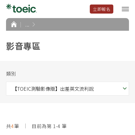
立即報名
選
單
開
首
...
頁
啟
影音專區
類別
共
4
筆
目前為第 1-4 筆