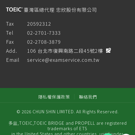
臺灣區總代理 忠欣股份有限公司
Tax
20592312
Tel
02-2701-7333
Fax
02-2708-3879
Add.
106 台北市復興南路二段45號2樓
Email
service@examservice.com.tw
隱私權保護政策
聯絡我們
© 2026 CHUN SHIN LIMITED. All Rights Reserved.
多益,TOEIC,TOEIC BRIDGE and PROPELL are registered
trademarks of ETS
in the United States and other countries, used under