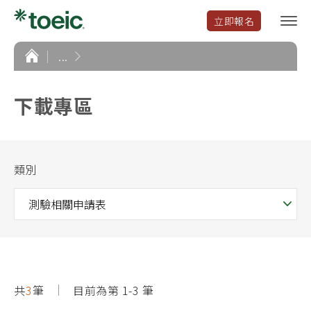
立即報名
選
單
開
首
...
頁
啟
下載專區
類別
共
3
筆
目前為第 1-3 筆