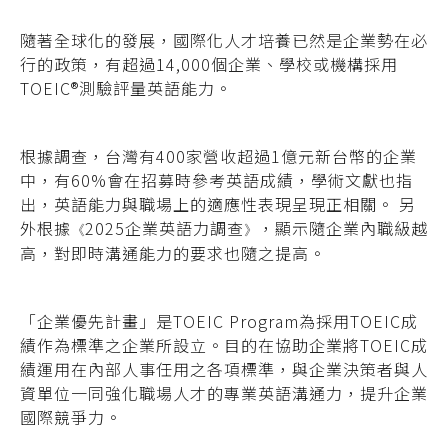
隨著全球化的發展，國際化人才培養已然是企業勢在必
行的政策，有超過14,000個企業、學校或機構採用
TOEIC
®
測驗評量英語能力。
根據調查，台灣有400家營收超過1億元新台幣的企業
中，有60%會在招募時參考英語成績，學術文獻也指
出，英語能力與職場上的適應性表現呈現正相關。
另
外根據
2025企業英語力調查
，顯示隨企業內職級越
《
》
高，對即時溝通能力的要求也隨之提高。
「
企業優先計畫
」是TOEIC Program為採用TOEIC成
績作為標準之企業所設立。目的在協助企業將TOEIC成
績運用在內部人事任用之各項標準，與企業決策者與人
資單位一同強化職場人才的專業英語溝通力，提升企業
國際競爭力。