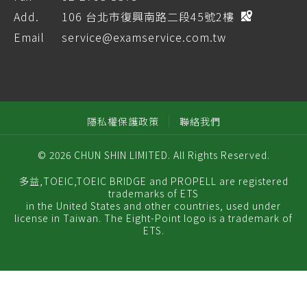
Add.
106 台北市復興南路二段45號2樓
Email
service@examservice.com.tw
隱私權保護政策
聯絡我們
© 2026 CHUN SHIN LIMITED. All Rights Reserved.
多益,TOEIC,TOEIC BRIDGE and PROPELL are registered
trademarks of ETS
in the United States and other countries, used under
license in Taiwan. The Eight-Point logo is a trademark of
ETS.