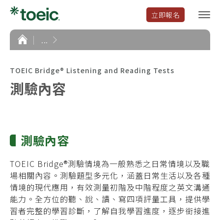
立即報名
選
單
開
首
...
頁
啟
TOEIC Bridge® Listening and Reading Tests
測驗內容
測驗內容
TOEIC Bridge®測驗情境為一般熟悉之日常情境以及職
場相關內容。測驗題型多元化，涵蓋日常生活以及各種
情境的現代應用，有效測量初階及中階程度之英文溝通
能力。
全方位的
聽、說、讀、寫四項評量工具，提供學
習者完整的學習診斷，了解自我學習進度，逐步銜接進