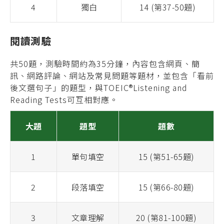
4
獨白
14 (第37-50題)
閱讀測驗
共50題，測驗時間約為35分鐘，內容包含網頁、簡
訊、網路評論、網站及常見問題等題材，並包含「看前
後文選句子」的題型，與TOEIC®Listening and
Reading Tests可互相對應。
大題
題型
題數
1
單句填空
15 (第51-65題)
2
段落填空
15 (第66-80題)
3
文章理解
20 (第81-100題)