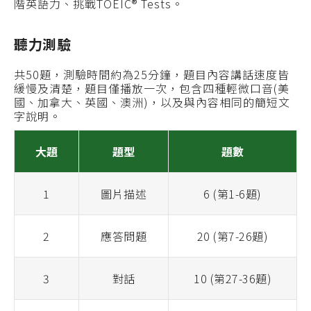
階英語力、挑戰TOEIC® Tests。
聽力測驗
共50題，測驗時間約為25分鐘，題目內容講話速度皆
緩慢及清楚，題目僅播放一次，包含四種輕微口音(美
國、加拿大、英國、澳洲)，以及與內容相同的簡短文
字說明。
大題
題型
題數
1
圖片描述
6 (第1-6題)
2
應答問題
20 (第7-26題)
3
對話
10 (第27-36題)