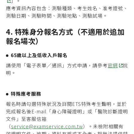
」。
應考資訊內容包含：測驗種類、考生姓名、准考證號、
測驗日期、測驗時間、測驗地點、測驗試場。
4. 特殊身分報名方式（不適用於追加
報名場次）
65歲以上及低收入戶報名
請使用「電子表單／通訊」方式申請，請參考
官網
說
明。
特殊應考服務
報名時請勾選特殊狀況及詳閱ETS特殊考生聲明，並於
完成報名後E-mail
「身心障礙證明」或「醫院診斷證明
文件」
至客服信箱
（
service@examservice.com.tw
）。未檢附相關有
效證明文件、逾期、資料有誤或不全者，恕無法提供特