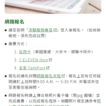
網路報名
請至
官網「
測驗服務專區
」
登入後報名。（如尚無
帳號，須先完成註冊）
繳費方式：
信用卡
（美國運通、大來卡、銀聯卡除外）
7-ELEVEN ibon
全家 FamiPort
報名前請先詳閱
網路報名流程
，報名上若有任何疑
問請於上班時間9:00 A.M. ～ 5:30 P.M. 來電或來信
至客服信箱詢問。
網路報名時請上傳合格照片電子檔（限jpg 圖檔）並
完成繳費，以完成報名程序。相關照片規定請參考
照