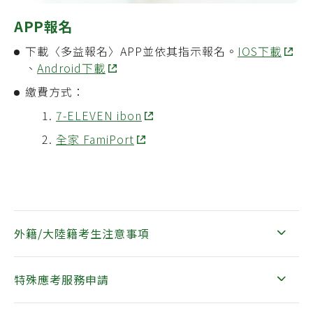
APP報名
下載
〈多益報名〉
APP並
依其指示報名。
IOS下載
、
Android下載
繳費方式：
7-ELEVEN ibon
全家 FamiPort
外籍/大陸籍考生注意事項
特殊應考服務申請