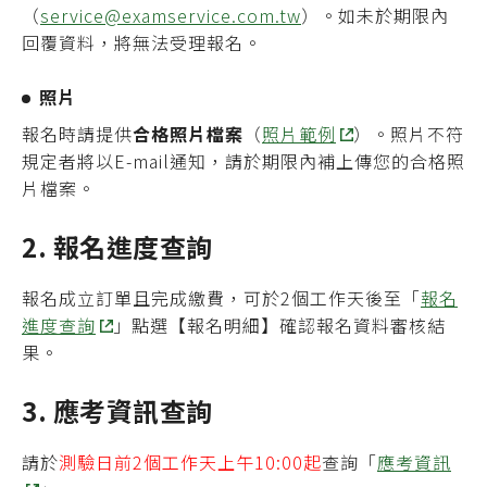
（
service@examservice.com.tw
）。如未於期限內
回覆資料，將無法受理報名。
照片
報名時請提供
合格照片檔案
（
照片範例
）。照片不符
規定者將以E-mail通知，請於期限內補上傳您的合格照
片檔案。
2. 報名進度查詢
報名成立訂單且完成繳費，可於2個工作天後至「
報名
進度查詢
」點選【報名明細】確認報名資料審核結
果。
3. 應考資訊查詢
請於
測驗日前2個工作天上午10:00起
查詢「
應考資訊