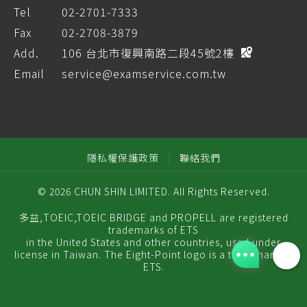
Tel
02-2701-7333
Fax
02-2708-3879
Add.
106 台北市復興南路二段45號2樓
Email
service@examservice.com.tw
隱私權保護政策
聯絡我們
© 2026 CHUN SHIN LIMITED. All Rights Reserved.
多益,TOEIC,TOEIC BRIDGE and PROPELL are registered
trademarks of ETS
in the United States and other countries, used under
license in Taiwan. The Eight-Point logo is a trademark of
ETS.