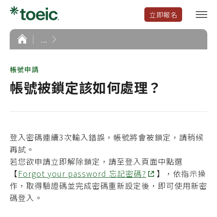
立即報名
選
單
開
首
...
頁
啟
帳號申請
帳號被鎖定該如何處理？
登入密碼連續3次輸入錯誤，帳號將會被鎖定，請稍候
再試。
若您欲申請立即解除鎖定，請至登入頁面中點選
【
Forgot your password 忘記密碼?
】，依指示操
作，取得驗證碼並完成密碼重新設定後，即可使用新密
碼登入。