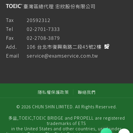
臺灣區總代理 忠欣股份有限公司
Tax
20592312
Tel
02-2701-7333
Fax
02-2708-3879
Add.
106 台北市復興南路二段45號2樓
Email
service@examservice.com.tw
隱私權保護政策
聯絡我們
© 2026 CHUN SHIN LIMITED. All Rights Reserved.
多益,TOEIC,TOEIC BRIDGE and PROPELL are registered
trademarks of ETS
in the United States and other countries, used under