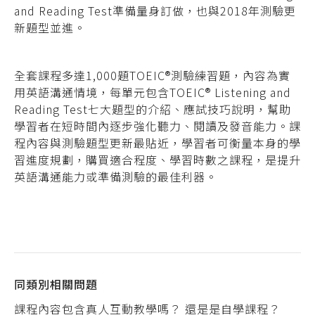
and Reading Test準備量身訂做，也與2018年測驗更
新題型並進。
全套課程多達1,000題TOEIC
®
測驗練習題，內容為實
用英語溝通情境，每單元包含TOEIC
®
Listening and
Reading Test七大題型的介紹、應試技巧說明，幫助
學習者在短時間內逐步強化聽力、閱讀及發音能力。課
程內容與測驗題型更新最貼近，學習者可衡量本身的學
習進度規劃，購買適合程度、學習時數之課程，是提升
英語溝通能力或準備測驗的最佳利器。
同類別相關問題
課程內容包含真人互動教學嗎？ 還是是自學課程？