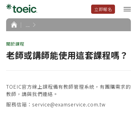
立即報名
選
單
開
首
...
頁
啟
關於課程
老師或講師能使用這套課程嗎？
TOEIC官方線上課程
備有教師管理系統，有團購需求的
教師，請與我們連絡。
服務信箱：service@examservice.com.tw