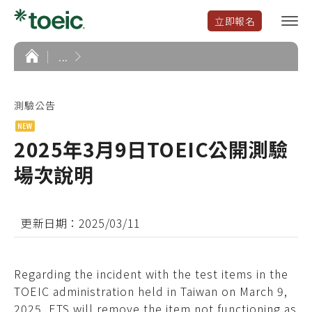
立即報名
選
單
開
首
...
頁
啟
測驗公告
2025年3月9日TOEIC公開測驗
場次說明
更新日期：2025/03/11
Regarding the incident with the test items in the
TOEIC administration held in Taiwan on March 9,
2025, ETS will remove the item not functioning as