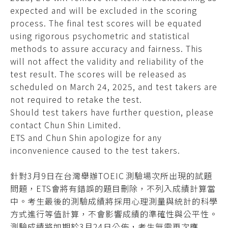
expected and will be excluded in the scoring
process. The final test scores will be equated
using rigorous psychometric and statistical
methods to assure accuracy and fairness. This
will not affect the validity and reliability of the
test result. The scores will be released as
scheduled on March 24, 2025, and test takers are
not required to retake the test.
Should test takers have further question, please
contact Chun Shin Limited.
ETS and Chun Shin apologize for any
inconvenience caused to the test takers.
針對3月9日在台灣舉辦TOEIC 測驗場次所出現的試題
問題，ETS會將有錯誤的題目刪除，不列入成績計算當
中。考生最後的測驗成績將採用心理測量與統計的科學
方式進行等值計算，不會影響成績的準確性與公平性。
測驗成績將如期於3月24日公佈，考生無需再次應