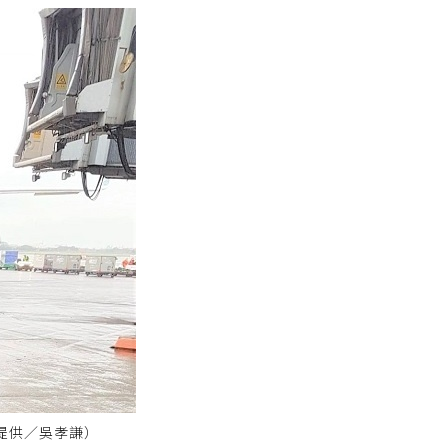
提供／吳孝謙）