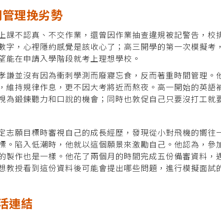
間管理挽劣勢
上課不認真、不交作業，還曾因作業抽查違規被記警告，校排
數字，心裡隱約感覺是該收心了；高三開學的第一次模擬考
望能在申請入學階段就考上理想學校。
孝謙並沒有因為衝刺學測而廢寢忘食，反而著重時間管理。
，維持規律作息，更不因大考將近而熬夜。高一開始的英語
視為鍛鍊聽力和口說的機會；同時也敦促自己只要沒打工就
定志願目標時審視自己的成長經歷，發現從小對飛機的嚮往
標。陷入低潮時，他就以這個願景來激勵自己。他認為，參
的製作也是一樣。他花了兩個月的時間完成五份備審資料，
想教授看到這份資料後可能會提出哪些問題，進行模擬面試
活連結