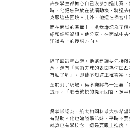
許多學生都擔心自己沒參加過比賽、
時，他把焦點放在就讀動機，將過去
克服這些困境。此外，他還在備審中
而在面試的準備上，吳孝謙認為了解
紹和課程資訊。他分享，在面試中央
知道系上的授課方向。
除了面試考古題，他還建議要先接觸
念，還有「高爾夫球的表面為何凹凸
有點了解」，即使不知道正確答案，
至於到了現場，吳孝謙認為一定要「
提示，「順著教授的提示回答，多半
吳孝謙認為，航太相關科系大多希望
有幫助。他也建議學弟妹，平時不要
就算已有學校念，還是要跟上進度。