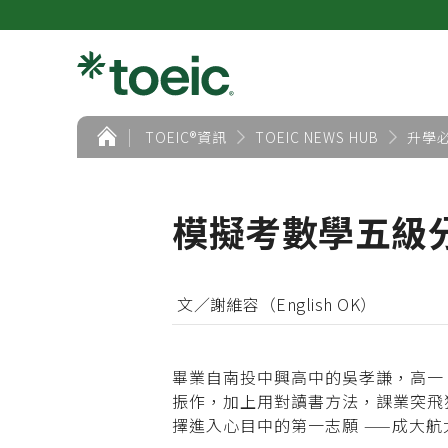
首
TOEIC®資訊
TOEIC NEWS HUB
升學
頁
模擬考數學五級
文／謝維容（English OK）
畢業自南投中興高中的吳孝謙，高一
振作，加上用對讀書方法，課業突飛
擇進入心目中的第一志願 ——成大