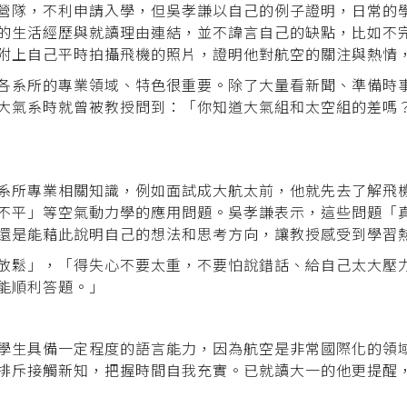
營隊，不利申請入學，但吳孝謙以自己的例子證明，日常的
的生活經歷與就讀理由連結，並不諱言自己的缺點，比如不
附上自己平時拍攝飛機的照片，證明他對航空的關注與熱情
各系所的專業領域、特色很重要。除了大量看新聞、準備時
大氣系時就曾被教授問到：「你知道大氣組和太空組的差嗎
系所專業相關知識，例如面試成大航太前，他就先去了解飛
不平」等空氣動力學的應用問題。吳孝謙表示，這些問題「
還是能藉此說明自己的想法和思考方向，讓教授感受到學習
放鬆」，「得失心不要太重，不要怕說錯話、給自己太大壓
能順利答題。」
學生具備一定程度的語言能力，因為航空是非常國際化的領
排斥接觸新知，把握時間自我充實。已就讀大一的他更提醒