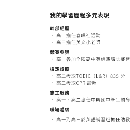
我的學習歷程多元表現
幹部經歷
• 高二擔任春暉社活動
• 高三擔任英文小老師
競賽參與
• 高二參加全國高中英語演講比賽
檢定證照
• 高二考取TOEIC（L&R）835 分
• 高三考取CPR 證照
志工服務
• 高一、高二擔任中興國中新生輔
職場體驗
• 高一到高三於英語補習班擔任助