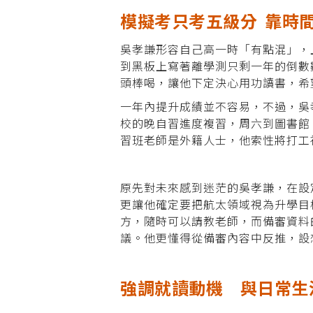
模擬考只考五級分 靠時
吳孝謙形容自己高一時「有點混」，
到黑板上寫著離學測只剩一年的倒數
頭棒喝，讓他下定決心用功讀書，希
一年內提升成績並不容易，不過，吳
校的晚自習進度複習，周六到圖書館
習班老師是外籍人士，他索性將打工
原先對未來感到迷茫的吳孝謙，在設
更讓他確定要把航太領域視為升學目
方，隨時可以請教老師，而備審資料
議。他更懂得從備審內容中反推，設
強調就讀動機 與日常生