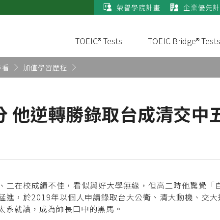
榮譽學院計畫
企業優先計
TOEIC® Tests
TOEIC Bridge® Test
必看
加值學習歷程
分 他逆轉勝錄取台成清交中
、二在校成績不佳，看似與好大學無緣，但高二時他驚覺「
猛進，於2019年以個人申請錄取台大公衛、清大動機、交
航太系就讀，成為師長口中的黑馬。