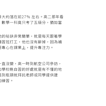
大約落在前27% 左右。高二那年看
，數學一科竟只考了五級分，猶如當
他的祕訣非常簡單，就是每天跟著學
補習班打工，他也沒有辭掉，因為補
要專心在課業上，提升專注力。
一直沒變，高一時到航空公司參訪，
加學校晚自習的好處就是有不懂的地
遇到瓶頸就拜託老師或同學提供建
的練習。