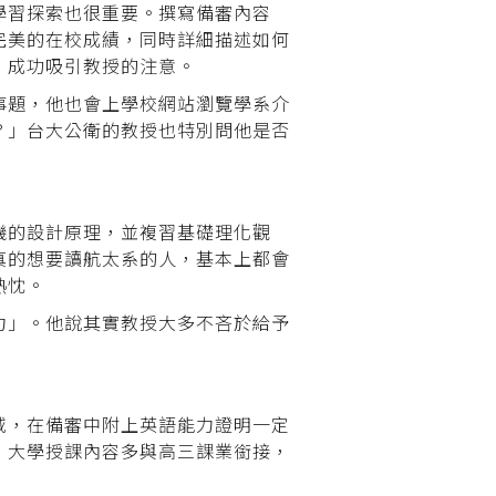
學習探索也很重要。撰寫備審內容
完美的在校成績，同時詳細描述如何
，成功吸引教授的注意。
事題，他也會上學校網站瀏覽學系介
？」台大公衛的教授也特別問他是否
機的設計原理，並複習基礎理化觀
真的想要讀航太系的人，基本上都會
熱忱。
力」。他說其實教授大多不吝於給予
域，在備審中附上英語能力證明一定
，大學授課內容多與高三課業銜接，