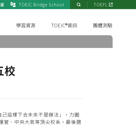
畫
TOEIC Bridge School
TOEFL
站
內
搜
s
學習資源
TOEIC®資訊
團體測驗
尋
五校
自己這樣下去未來不是辦法」，力圖
大運管、中央大氣等頂尖校系，最後選