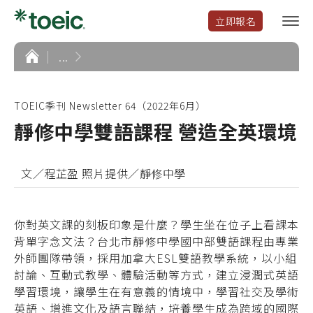
立即報名
選
單
開
首
...
頁
啟
TOEIC季刊 Newsletter 64（2022年6月）
靜修中學雙語課程 營造全英環境
文／程芷盈 照片提供／靜修中學
你對英文課的刻板印象是什麼？學生坐在位子上看課本
背單字念文法？台北市靜修中學國中部雙語課程由專業
外師團隊帶領，採用加拿大ESL雙語教學系統，以小組
討論、互動式教學、體驗活動等方式，建立浸潤式英語
學習環境，讓學生在有意義的情境中，學習社交及學術
英語、增進文化及語言聯結，培養學生成為跨域的國際