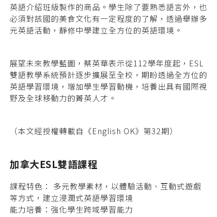
英語介紹班級製作的商品。學生除了要熟悉語言外，也
必須對該國的美食文化有一定程度的了解，透過舉辦多
元英語活動，靜修中學建立全方位的英語環境。
展望未來教學藍圖，蔡英華表示從112學年度起，ESL
雙語教學系統預計逐步擴展至全校，期盼透過全方位的
英語學習環境，增加學生學習動機，培養出具有國際視
野及全球移動力的菁英人才。
（本文經授權轉載自《English OK》第32期）
加拿大ESL雙語課程
課程特色： 多元教學素材，以體驗活動、互動式遊戲
等方式，建立浸潤式英語學習環境
能力培養：強化學生跨域學習能力