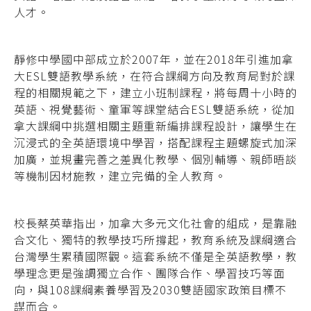
人才。
靜修中學國中部成立於2007年，並在2018年引進加拿
大ESL雙語教學系統，在符合課綱方向及教育局對於課
程的相關規範之下，建立小班制課程，將每周十小時的
英語、視覺藝術、童軍等課堂結合ESL雙語系統，從加
拿大課綱中挑選相關主題重新編排課程設計，讓學生在
沉浸式的全英語環境中學習，搭配課程主題螺旋式加深
加廣，並規畫完善之差異化教學、個別輔導、親師晤談
等機制因材施教，建立完備的全人教育。
校長蔡英華指出，加拿大多元文化社會的組成，是靠融
合文化、獨特的教學技巧所撐起，教育系統及課綱適合
台灣學生累積國際觀。這套系統不僅是全英語教學，教
學理念更是強調獨立合作、團隊合作、學習技巧等面
向，與108課綱素養學習及2030雙語國家政策目標不
謀而合。