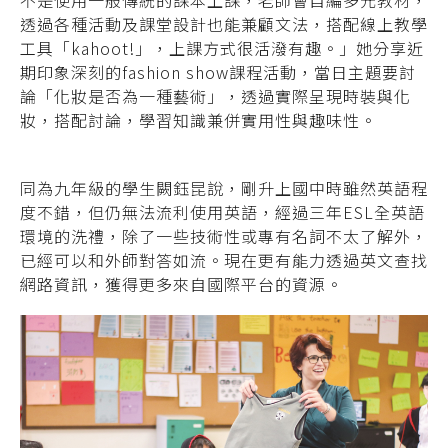
透過各種活動及課堂設計也能兼顧文法，搭配線上教學
工具「kahoot!」，上課方式很活潑有趣。」她分享近
期印象深刻的fashion show課程活動，當日主題要討
論「化妝是否為一種藝術」，透過實際呈現時裝與化
妝，搭配討論，學習知識兼併實用性與趣味性。
同為九年級的學生闕鈺昆說，剛升上國中時雖然英語程
度不錯，但仍無法流利使用英語，經過三年ESL全英語
環境的洗禮，除了一些技術性或專有名詞不太了解外，
已經可以和外師對答如流。現在更有能力透過英文查找
網路資訊，獲得更多來自國際平台的資源。