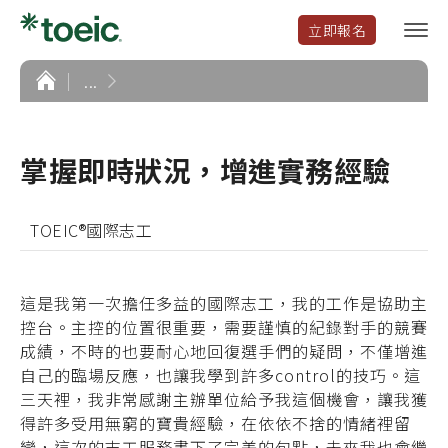
立即報名
選
單
開
首
...
頁
啟
掌握即時狀況，增進實務經驗
TOEIC®國際志工
這是我第一次擔任多益的國際志工，我的工作是協助主
控台。主控的位置很重要，需要謹慎的紀錄對手的競賽
成績，不時的也要耐心地回復選手們的疑問，不僅增進
自己的臨場反應，也讓我學到許多control的技巧。這
三天裡，我非常感謝主辦單位給予我這個機會，讓我獲
得許多受用無窮的寶貴經驗，在依依不捨的情緒裡留
戀，這次的志工服務畫下了完美的句點，未來我也會繼